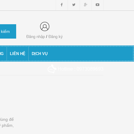
Đăng nhập
/
Đăng ký
NG
LIÊN HỆ
DỊCH VỤ
Hotline : 0973089693
dùng để
ỹ phẩm,