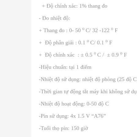
+ Độ chính xác: 1% thang đo
- Đo nhiệt độ:
o
o
+ Thang đo :
0- 50
C/ 32 -122
F
o
o
+ Độ phân giải : 0.1
C/ 0.1
F
o
o
+ Độ chính xác : ± 0.5
C / ± 0.9
F
-Hiệu chuẩn: tại 1 điểm
-Nhiệt độ sử dụng: nhiệt độ phòng (25 độ C
-Thời gian tự động tắt máy khi không sử dụ
-Nhiệt độ hoạt động: 0-50 độ C
-Pin sử dụng: 4x 1.5 V “A76”
-Tuổi thọ pin: 150 giờ