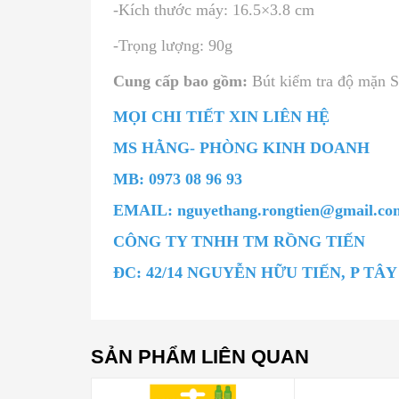
-Kích thước máy: 16.5×3.8 cm
-Trọng lượng: 90g
Cung cấp bao gồm:
Bút kiểm tra độ mặn S
MỌI CHI TIẾT XIN LIÊN HỆ
MS HẰNG- PHÒNG KINH DOANH
MB: 0973 08 96 93
EMAIL: nguyethang.rongtien@gmail.co
CÔNG TY TNHH TM RỒNG TIẾN
ĐC: 42/14 NGUYỄN HỮU TIẾN, P TÂ
SẢN PHẨM LIÊN QUAN