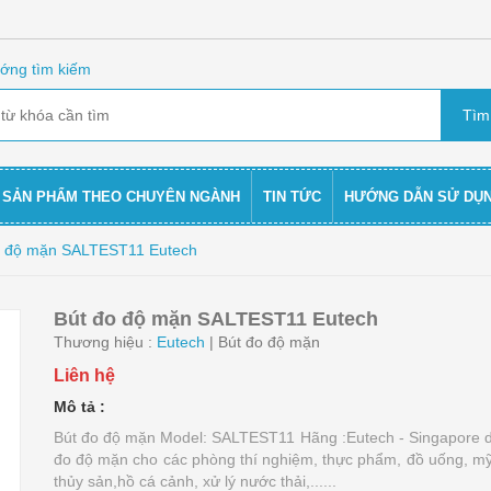
ớng tìm kiếm
SẢN PHẨM THEO CHUYÊN NGÀNH
TIN TỨC
HƯỚNG DẪN SỬ DỤ
o độ mặn SALTEST11 Eutech
Bút đo độ mặn SALTEST11 Eutech
Thương hiệu :
Eutech
| Bút đo độ mặn
Liên hệ
Mô tả :
Bút đo độ mặn Model: SALTEST11 Hãng :Eutech - Singapore 
đo độ mặn cho các phòng thí nghiệm, thực phẩm, đồ uống, m
thủy sản,hồ cá cảnh, xử lý nước thải,......