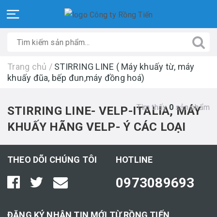
Trang chủ
/
STIRRING LINE ( Máy khuấy từ, máy
khuấy đũa, bếp đun,máy đồng hoá)
Tìm thấy
0
sản phẩm
STIRRING LINE- VELP-ITALIA, MÁY
KHUẤY HÃNG VELP- Ý CÁC LOẠI
THEO DÕI CHÚNG TÔI
HOTLINE
0973089693
ĐĂNG KÝ NHẬN TIN MỚI TỪ RỒNG TIẾN