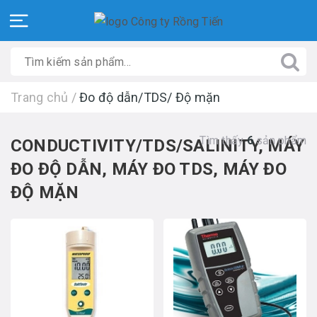
Trang chủ
/
Đo độ dẫn/TDS/ Độ mặn
Tìm thấy
6
sản phẩm
CONDUCTIVITY/TDS/SALINITY, MÁY
ĐO ĐỘ DẪN, MÁY ĐO TDS, MÁY ĐO
ĐỘ MẶN