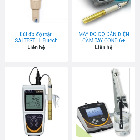
Bút đo độ mặn
MÁY ĐO ĐỘ DẪN ĐIỆN
SALTEST11 Eutech
CẦM TAY COND 6+
EUTECH
Liên hệ
Liên hệ