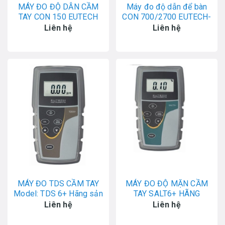
MÁY ĐO ĐỘ DẪN CẦM
Máy đo độ dẫn để bàn
TAY CON 150 EUTECH
CON 700/2700 EUTECH-
Singapore
Liên hệ
Liên hệ
MÁY ĐO TDS CẦM TAY
MÁY ĐO ĐỘ MẶN CẦM
Model: TDS 6+ Hãng sản
TAY SALT6+ HÃNG
xuất: Eutech
EUTECH- SINGAPORE
Liên hệ
Liên hệ