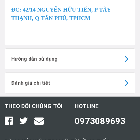
ĐC: 42/14 NGUYỄN HỮU TIẾN, P TÂY
THẠNH, Q TÂN PHÚ, TPHCM
Hướng dẫn sử dụng
Đánh giá chi tiết
THEO DÕI CHÚNG TÔI
HOTLINE
0973089693