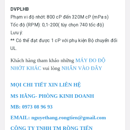
DVPLHB
Phạm vi độ nhớt: 800 cP đến 320M cP (mPa·s)
Tốc độ (RPM): 0,1-200( tùy chọn 740 tốc độ)
Lưu ý:
** Có thể đạt được 1 cP với phụ kiện Bộ chuyển đổi
UL.
Khách hàng tham khảo những
MÁY ĐO ĐỘ
NHỚT KHÁC
vui lòng
NHẤN VÀO ĐÂY
MỌI CHI TIẾT XIN LIÊN HỆ
MS HẰNG- PHÒNG KINH DOANH
MB: 0973 08 96 93
EMAIL: nguyethang.rongtien@gmail.com
CÔNG TY TNHH TM RỒNG TIẾN