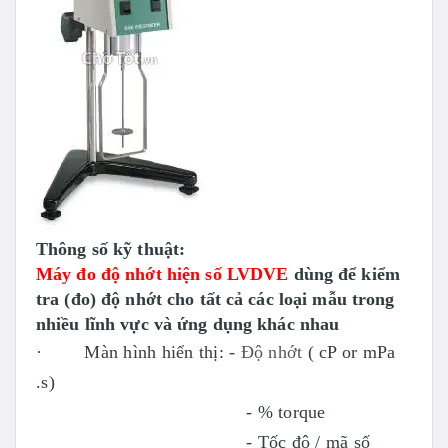
Thông số kỹ thuật:
Máy đo độ nhớt hiện số LVDVE
dùng để kiểm
tra (đo) độ nhớt cho tất cả các loại mẫu trong
nhiều lĩnh vực và ứng dụng khác nhau
· Màn hình hiển thị: -
Độ nhớt
( cP or mPa
.s)
- % torque
- Tốc độ / mã số