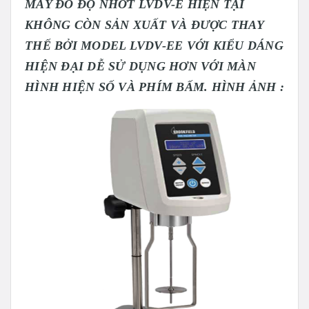
MÁY ĐO ĐỘ NHỚT LVDV-E HIỆN TẠI
KHÔNG CÒN SẢN XUẤT VÀ ĐƯỢC THAY
THẾ BỞI MODEL LVDV-EE VỚI KIỂU DÁNG
HIỆN ĐẠI DỄ SỬ DỤNG HƠN VỚI MÀN
HÌNH HIỆN SỐ VÀ PHÍM BẤM. HÌNH ẢNH :